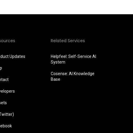
sources
Related Services
oduct Updates
Helpfeel: Self-Service AI
System
lp
Cosense: AI Knowledge
Base
ntact
velopers
sets
Twitter)
cebook