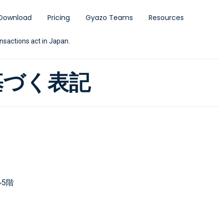
Download
Pricing
Gyazo Teams
Resources
ansactions act in Japan.
基づく表記
5階