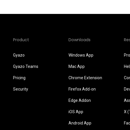
Product
Downloads
Re
Gyazo
Windows App
Pr
Gyazo Teams
Mac App
He
Pricing
Chrome Extension
Co
Security
Firefox Add-on
De
Edge Addon
As
iOS App
X (
Android App
Fa